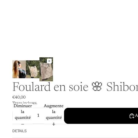
Foulard en soie 🌸 Shibor
€40,00
Taxes incluses.
Diminuer
Augmenter
la
la
A
quantité
quantité
DETAILS