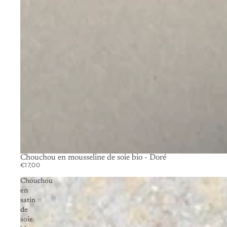
Chouchou en mousseline de soie bio - Doré
€17,00
Chouchou
en
satin
de
soie