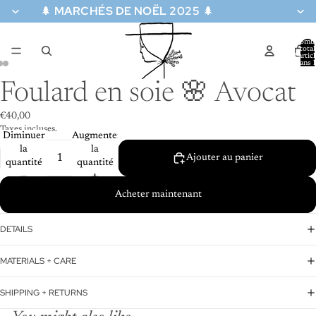
🌲
MARCHÉS DE NOËL 2025
🌲
Nomb
total
d’artic
dans l
re
panier:
a
Foulard en soie 🌸 Avocat
déo
€40,00
Taxes incluses.
Diminuer
Augmenter
la
la
Ajouter au panier
quantité
quantité
Acheter maintenant
DETAILS
MATERIALS + CARE
SHIPPING + RETURNS