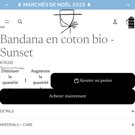
🌲
MARCHÉS DE NOËL 2025
🌲
Nomb
total
d’artic
dans l
re
panier:
a
Bandana en coton bio -
déo
Sunset
€30,00
Taxes incluses.
Diminuer
Augmenter
la
la
Ajouter au panier
quantité
quantité
Acheter maintenant
DETAILS
MATERIALS + CARE