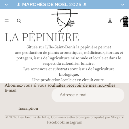
🌲
MARCHÉS DE NOËL 2025
🌲
Nomb
total
d’artic
dans l
panier:
LA PÉPINIÈRE
Située sur L'Île-Saint-Denis la pépinière permet
une production de plants aromatiques, médicinaux, floraux et
potagers, issus de l’agriculture raisonnée et locale et dans le
respect du calendrier lunaire.
Les semences et substrats sont issus de l’agriculture
biologique.
Une production locale et en circuit court.
Abonnez-vous si vous souhaitez recevoir de mes nouvelles
E-mail
Inscription
© 2026
Les Jardins de Julie
,
Commerce électronique propulsé par Shopify
Facebook
Instagram